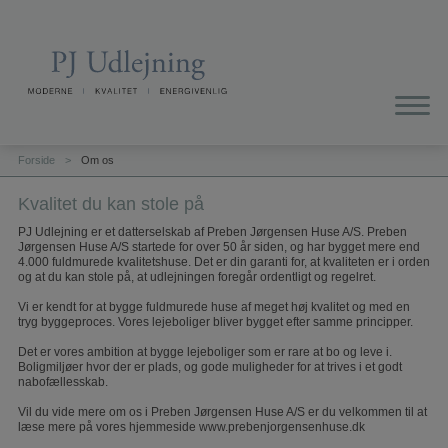
Forside
>
Om os
Kvalitet du kan stole på
PJ Udlejning er et datterselskab af Preben Jørgensen Huse A/S. Preben
Jørgensen Huse A/S startede for over 50 år siden, og har bygget mere end
4.000 fuldmurede kvalitetshuse. Det er din garanti for, at kvaliteten er i orden
og at du kan stole på, at udlejningen foregår ordentligt og regelret.
Vi er kendt for at bygge fuldmurede huse af meget høj kvalitet og med en
tryg byggeproces. Vores lejeboliger bliver bygget efter samme principper.
Det er vores ambition at bygge lejeboliger som er rare at bo og leve i.
Boligmiljøer hvor der er plads, og gode muligheder for at trives i et godt
nabofællesskab.
Vil du vide mere om os i Preben Jørgensen Huse A/S er du velkommen til at
læse mere på vores hjemmeside www.prebenjorgensenhuse.dk