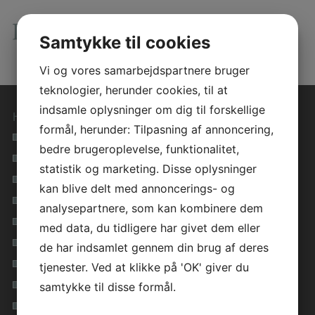
Samtykke til cookies
Vi og vores samarbejdspartnere bruger
teknologier, herunder cookies, til at
indsamle oplysninger om dig til forskellige
Hurtige genveje
formål, herunder: Tilpasning af annoncering,
Forside
bedre brugeroplevelse, funktionalitet,
Åkandevej, Børkop
statistik og marketing. Disse oplysninger
Bystedparken, Gårslev/Børkop
kan blive delt med annoncerings- og
Egehegnet, Jelling
analysepartnere, som kan kombinere dem
Grønlund, Tørring 1
med data, du tidligere har givet dem eller
Bygade, Tørring 2
de har indsamlet gennem din brug af deres
Ledige boliger
tjenester. Ved at klikke på 'OK' giver du
Privatlivspolitik
samtykke til disse formål.
Cookie vejledning