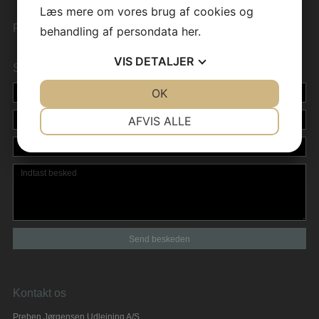
Læs mere om vores brug af cookies og
PJ Udlejning
behandling af persondata
her
.
VIS
DETALJER
Skriv til os
JA
NEJ
OK
JA
NEJ
NØDVENDIGE
PRÆFERENCER
AFVIS ALLE
JA
NEJ
JA
NEJ
MARKETING
STATISTIK
Kontakt os
Preben Jørgensen Udlejning A/S